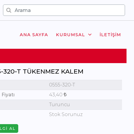
ANA SAYFA
KURUMSAL
İLETIŞIM
5-320-T TÜKENMEZ KALEM
0555-320-T
 Fiyatı
43,40
Turuncu
Stok Sorunuz
LGI AL