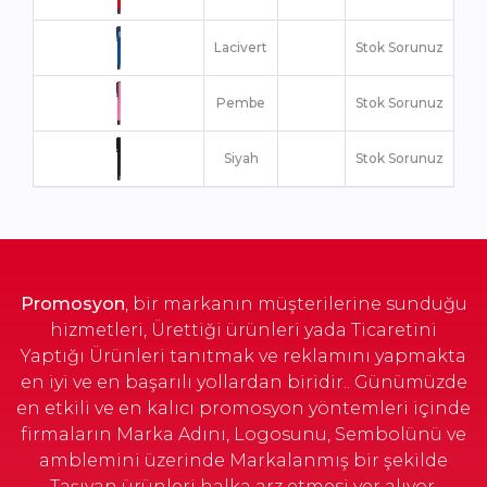
Lacivert
Stok Sorunuz
Pembe
Stok Sorunuz
Siyah
Stok Sorunuz
Turuncu
Stok Sorunuz
Turkuaz
Stok Sorunuz
Promosyon
, bir markanın müşterilerine sunduğu
hizmetleri, Ürettiği ürünleri yada Ticaretini
Yaptığı Ürünleri tanıtmak ve reklamını yapmakta
en iyi ve en başarılı yollardan biridir.. Günümüzde
en etkili ve en kalıcı promosyon yöntemleri içinde
firmaların Marka Adını, Logosunu, Sembolünü ve
amblemini üzerinde Markalanmış bir şekilde
Taşıyan ürünleri halka arz etmesi yer alıyor.