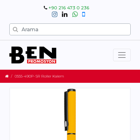
+90 216 473 0 236
0555-490P-SR Roller Kalem