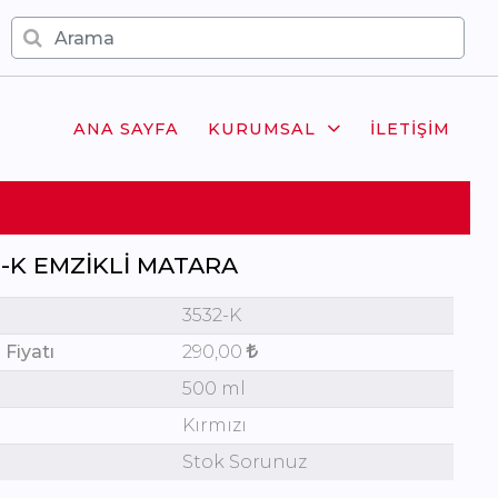
ANA SAYFA
KURUMSAL
İLETIŞIM
2-K EMZIKLI MATARA
3532-K
 Fiyatı
290,00
500 ml
Kırmızı
Stok Sorunuz