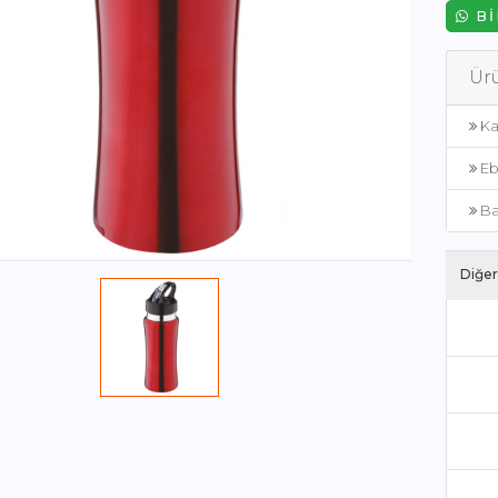
BI
Ürü
Ka
Eb
Ba
Diğer