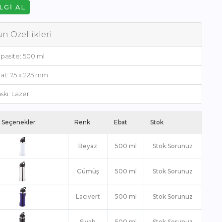
LGI AL
n Özellikleri
pasite: 500 ml
at: 75 x 225 mm
skı: Lazer
 Seçenekler
Renk
Ebat
Stok
Beyaz
500 ml
Stok Sorunuz
Gümüş
500 ml
Stok Sorunuz
Lacivert
500 ml
Stok Sorunuz
Siyah
500 ml
Stok Sorunuz