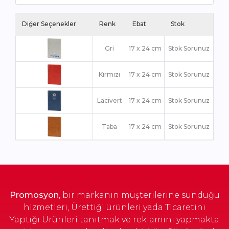
Diğer Seçenekler
Renk
Ebat
Stok
Gri
17 x 24 cm
Stok Sorunuz
Kırmızı
17 x 24 cm
Stok Sorunuz
Lacivert
17 x 24 cm
Stok Sorunuz
Taba
17 x 24 cm
Stok Sorunuz
Promosyon
, bir markanın müşterilerine sunduğu
hizmetleri, Ürettiği ürünleri yada Ticaretini
Yaptığı Ürünleri tanıtmak ve reklamını yapmakta