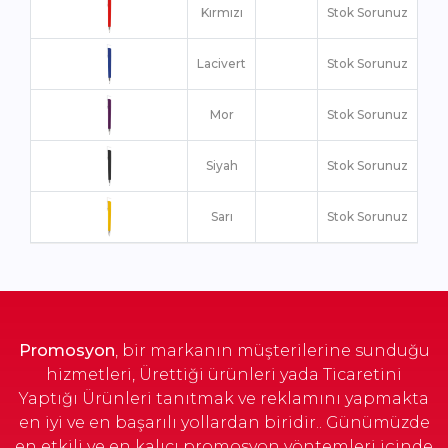
Kırmızı
Stok Sorunuz
Lacivert
Stok Sorunuz
Mor
Stok Sorunuz
Siyah
Stok Sorunuz
Sarı
Stok Sorunuz
Turuncu
Stok Sorunuz
Yeşil
Stok Sorunuz
Promosyon
, bir markanın müşterilerine sunduğu
hizmetleri, Ürettiği ürünleri yada Ticaretini
Yaptığı Ürünleri tanıtmak ve reklamını yapmakta
en iyi ve en başarılı yollardan biridir.. Günümüzde
en etkili ve en kalıcı promosyon yöntemleri içinde