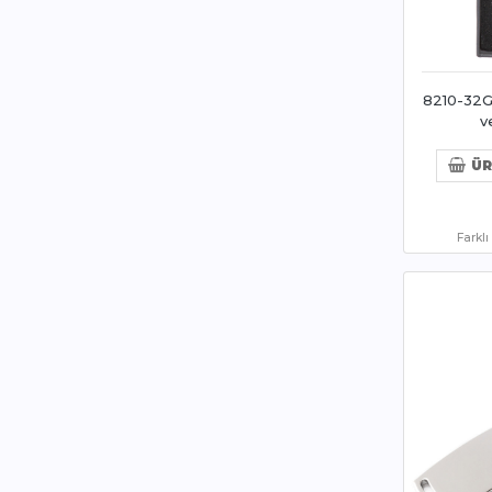
8210-32G
v
ÜR
Farkl