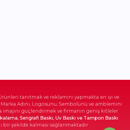
 Ürünleri tanıtmak ve reklamını yapmakta en iyi ve
arın Marka Adını, Logosunu, Sembolünü ve amblemini
a imajını güçlendirmek ve firmanın geniş kitleler
kalama, Serigrafi Baskı, Uv Baskı ve Tampon Baskı
ı bir şekilde kalması sağlanmaktadır