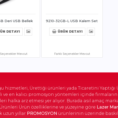
B Deri USB Bellek
9210-32GB-L USB Kalem Set
ÜN DETAYI
ÜRÜN DETAYI
ı Seçenekler Mevcut
Farklı Seçenekler Mevcut
 hizmetleri, Ürettiği ürünleri yada Ticaretini Yaptığı
kili ve en kalıcı promosyon yöntemleri içinde firmal
eri halka arz etmesi yer alıyor. Burada asıl amaç mark
rünleri Ürün özelliklerine ve yüzeyine göre
Lazer Mar
 uzun yıllar
PROMOSYON
ürünlerinin üzerinde baskıl