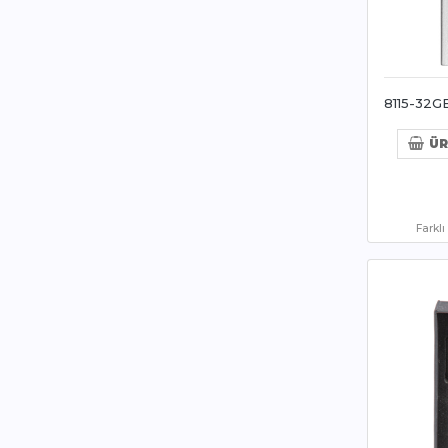
8115-32G
ÜR
Farkl