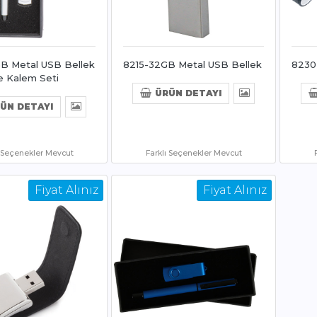
B Metal USB Bellek
8215-32GB Metal USB Bellek
8230
e Kalem Seti
ÜRÜN DETAYI
ÜN DETAYI
ı Seçenekler Mevcut
Farklı Seçenekler Mevcut
Fiyat Alınız
Fiyat Alınız