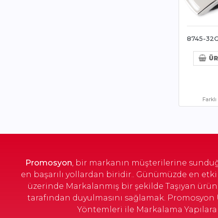
8745-32G
ÜR
Farkl
Promosyon
, bir markanın müşterilerine sunduğu
en başarılı yollardan biridir.. Günümüzde en et
üzerinde Markalanmış bir şekilde Taşıyan ürünl
tarafından duyulmasını sağlamak. Promosyon Ü
Yöntemleri ile Markalama Yapılarak