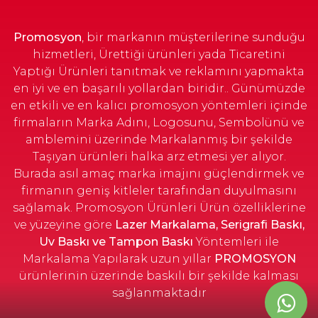
Turkuaz
Stok Sorunuz
Promosyon
, bir markanın müşterilerine sunduğu
Yeşil
Stok Sorunuz
hizmetleri, Ürettiği ürünleri yada Ticaretini
Yaptığı Ürünleri tanıtmak ve reklamını yapmakta
en iyi ve en başarılı yollardan biridir.. Günümüzde
en etkili ve en kalıcı promosyon yöntemleri içinde
firmaların Marka Adını, Logosunu, Sembolünü ve
amblemini üzerinde Markalanmış bir şekilde
Taşıyan ürünleri halka arz etmesi yer alıyor.
Burada asıl amaç marka imajını güçlendirmek ve
firmanın geniş kitleler tarafından duyulmasını
sağlamak. Promosyon Ürünleri Ürün özelliklerine
ve yüzeyine göre
Lazer Markalama, Serigrafi Baskı,
Uv Baskı ve Tampon Baskı
Yöntemleri ile
Markalama Yapılarak uzun yıllar
PROMOSYON
ürünlerinin üzerinde baskılı bir şekilde kalması
sağlanmaktadır