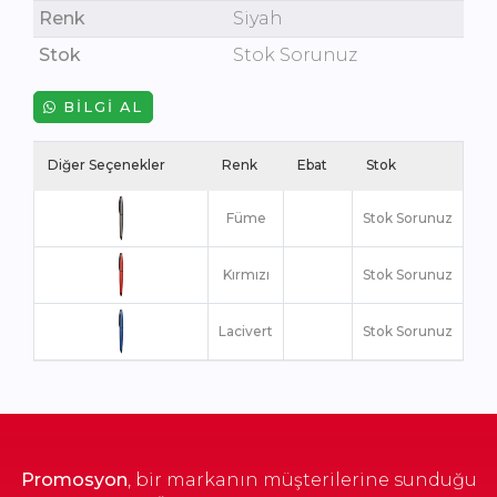
Renk
Siyah
Stok
Stok Sorunuz
BILGI AL
Diğer Seçenekler
Renk
Ebat
Stok
Füme
Stok Sorunuz
Kırmızı
Stok Sorunuz
Lacivert
Stok Sorunuz
Promosyon
, bir markanın müşterilerine sunduğu