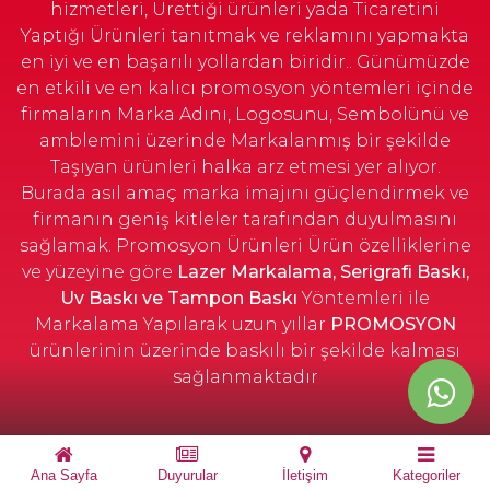
hizmetleri, Ürettiği ürünleri yada Ticaretini
Yaptığı Ürünleri tanıtmak ve reklamını yapmakta
en iyi ve en başarılı yollardan biridir.. Günümüzde
en etkili ve en kalıcı promosyon yöntemleri içinde
firmaların Marka Adını, Logosunu, Sembolünü ve
amblemini üzerinde Markalanmış bir şekilde
Taşıyan ürünleri halka arz etmesi yer alıyor.
Burada asıl amaç marka imajını güçlendirmek ve
firmanın geniş kitleler tarafından duyulmasını
sağlamak. Promosyon Ürünleri Ürün özelliklerine
ve yüzeyine göre
Lazer Markalama, Serigrafi Baskı,
Uv Baskı ve Tampon Baskı
Yöntemleri ile
Markalama Yapılarak uzun yıllar
PROMOSYON
ürünlerinin üzerinde baskılı bir şekilde kalması
sağlanmaktadır
Powered by
iEntegre
- Entegrasyon Sistemleri
Ana Sayfa
Duyurular
İletişim
Kategoriler