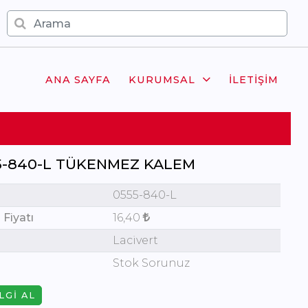
ANA SAYFA
KURUMSAL
İLETIŞIM
5-840-L TÜKENMEZ KALEM
0555-840-L
 Fiyatı
16,40
Lacivert
Stok Sorunuz
LGI AL