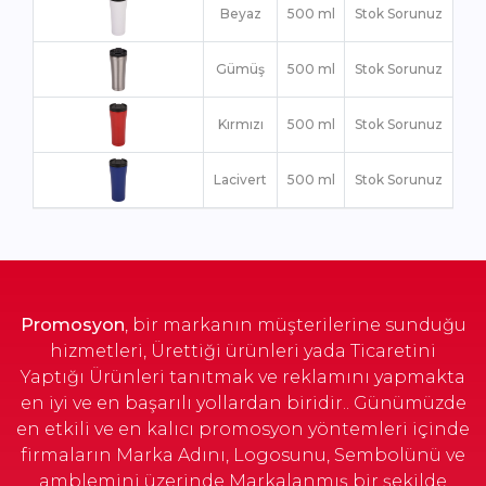
Beyaz
500 ml
Stok Sorunuz
Gümüş
500 ml
Stok Sorunuz
Kırmızı
500 ml
Stok Sorunuz
Lacivert
500 ml
Stok Sorunuz
Promosyon
, bir markanın müşterilerine sunduğu
hizmetleri, Ürettiği ürünleri yada Ticaretini
Yaptığı Ürünleri tanıtmak ve reklamını yapmakta
en iyi ve en başarılı yollardan biridir.. Günümüzde
en etkili ve en kalıcı promosyon yöntemleri içinde
firmaların Marka Adını, Logosunu, Sembolünü ve
amblemini üzerinde Markalanmış bir şekilde