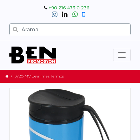
+90 216 473 0 236
3720-MV Devrilmez Termos