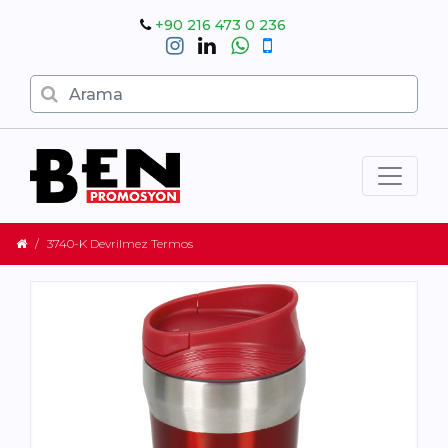
+90 216 473 0 236
3740-K Devrilmez Termos