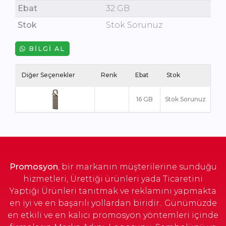
Ebat
32 GB
Stok
Stok Sorunuz
BILGI AL
Diğer Seçenekler
Renk
Ebat
Stok
16 GB
Stok Sorunuz
Promosyon
, bir markanın müşterilerine sunduğu
hizmetleri, Ürettiği ürünleri yada Ticaretini
Yaptığı Ürünleri tanıtmak ve reklamını yapmakta
en iyi ve en başarılı yollardan biridir.. Günümüzde
en etkili ve en kalıcı promosyon yöntemleri içinde