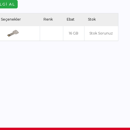
LGI AL
 Seçenekler
Renk
Ebat
Stok
16 GB
Stok Sorunuz