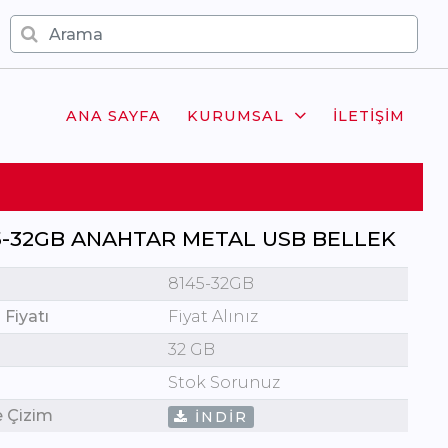
ANA SAYFA
KURUMSAL
İLETIŞIM
5-32GB ANAHTAR METAL USB BELLEK
8145-32GB
 Fiyatı
Fiyat Alınız
32 GB
Stok Sorunuz
e Çizim
İNDIR