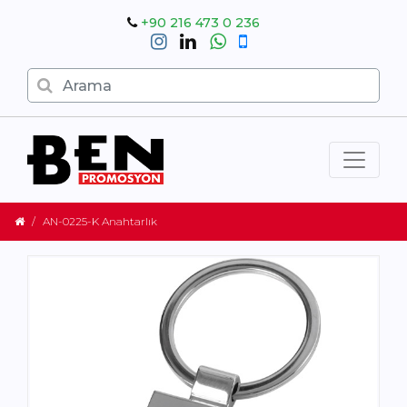
+90 216 473 0 236
AN-0225-K Anahtarlık