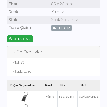
Ebat
85 x 20 mm
Renk
Kırmızı
Stok
Stok Sorunuz
Trase Çizim
İNDIR
BILGI AL
Ürün Özellikleri
Tek Yön
Baskı: Lazer
Diğer Seçenekler
Renk
Ebat
Stok
Füme
85 x 20 mm
Stok Sorunuz