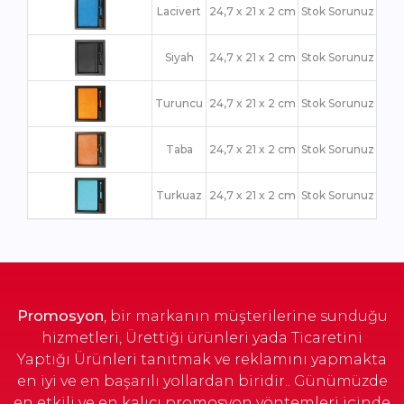
Lacivert
24,7 x 21 x 2 cm
Stok Sorunuz
Siyah
24,7 x 21 x 2 cm
Stok Sorunuz
Turuncu
24,7 x 21 x 2 cm
Stok Sorunuz
Taba
24,7 x 21 x 2 cm
Stok Sorunuz
Turkuaz
24,7 x 21 x 2 cm
Stok Sorunuz
Yeşil
24,7 x 21 x 2 cm
Stok Sorunuz
Promosyon
, bir markanın müşterilerine sunduğu
hizmetleri, Ürettiği ürünleri yada Ticaretini
Yaptığı Ürünleri tanıtmak ve reklamını yapmakta
en iyi ve en başarılı yollardan biridir.. Günümüzde
en etkili ve en kalıcı promosyon yöntemleri içinde