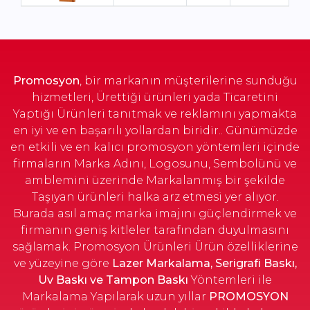
Nanda Açık Taba
13 x 21 cm
Stok Sorunuz
Nanda Gri
13 x 21 cm
Stok Sorunuz
Promosyon
, bir markanın müşterilerine sunduğu
Nanda Krem
13 x 21 cm
Stok Sorunuz
hizmetleri, Ürettiği ürünleri yada Ticaretini
Yaptığı Ürünleri tanıtmak ve reklamını yapmakta
en iyi ve en başarılı yollardan biridir.. Günümüzde
Porto Yeşil
13 x 21 cm
Stok Sorunuz
en etkili ve en kalıcı promosyon yöntemleri içinde
firmaların Marka Adını, Logosunu, Sembolünü ve
amblemini üzerinde Markalanmış bir şekilde
Taşıyan ürünleri halka arz etmesi yer alıyor.
Burada asıl amaç marka imajını güçlendirmek ve
firmanın geniş kitleler tarafından duyulmasını
sağlamak. Promosyon Ürünleri Ürün özelliklerine
ve yüzeyine göre
Lazer Markalama, Serigrafi Baskı,
Uv Baskı ve Tampon Baskı
Yöntemleri ile
Markalama Yapılarak uzun yıllar
PROMOSYON