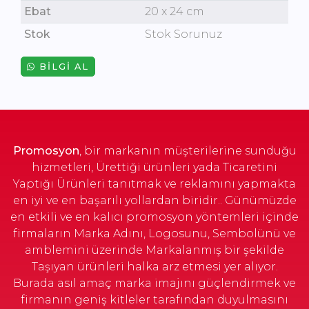
Ebat
20 x 24 cm
Stok
Stok Sorunuz
BILGI AL
Promosyon
, bir markanın müşterilerine sunduğu
hizmetleri, Ürettiği ürünleri yada Ticaretini
Yaptığı Ürünleri tanıtmak ve reklamını yapmakta
en iyi ve en başarılı yollardan biridir.. Günümüzde
en etkili ve en kalıcı promosyon yöntemleri içinde
firmaların Marka Adını, Logosunu, Sembolünü ve
amblemini üzerinde Markalanmış bir şekilde
Taşıyan ürünleri halka arz etmesi yer alıyor.
Burada asıl amaç marka imajını güçlendirmek ve
firmanın geniş kitleler tarafından duyulmasını