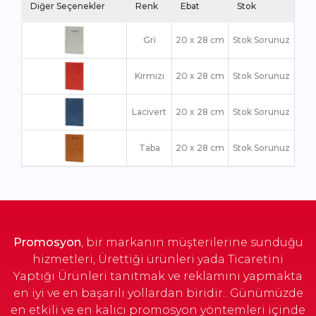
Diğer Seçenekler
Renk
Ebat
Stok
Gri
20 x 28 cm
Stok Sorunuz
Kırmızı
20 x 28 cm
Stok Sorunuz
Lacivert
20 x 28 cm
Stok Sorunuz
Taba
20 x 28 cm
Stok Sorunuz
Promosyon
, bir markanın müşterilerine sunduğu
hizmetleri, Ürettiği ürünleri yada Ticaretini
Yaptığı Ürünleri tanıtmak ve reklamını yapmakta
en iyi ve en başarılı yollardan biridir.. Günümüzde
en etkili ve en kalıcı promosyon yöntemleri içinde