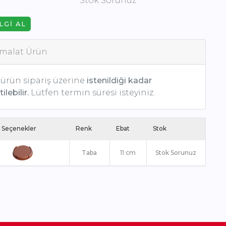
Stok Sorunuz
LGI AL
malat Ürün
ürün sipariş üzerine
istenildiği kadar
ilebilir.
Lütfen termin süresi isteyiniz.
 Seçenekler
Renk
Ebat
Stok
Taba
11 cm
Stok Sorunuz