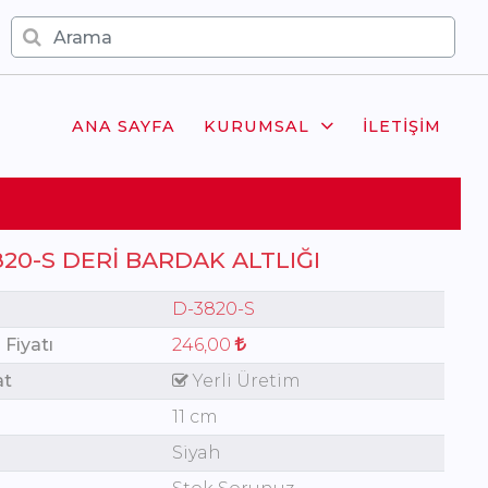
ANA SAYFA
KURUMSAL
İLETIŞIM
820-S DERI BARDAK ALTLIĞI
D-3820-S
 Fiyatı
246,00
at
Yerli Üretim
11 cm
Siyah