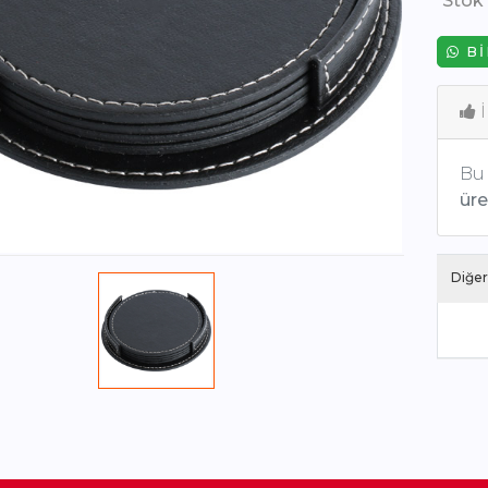
Stok
BI
İ
Bu 
üret
Diğer