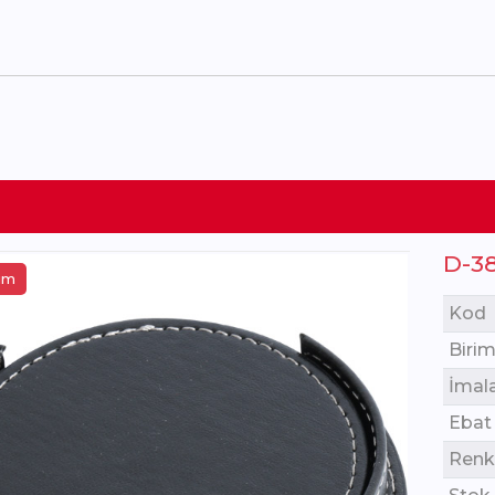
D-3
tim
Kod
Birim
İmal
Ebat
Renk