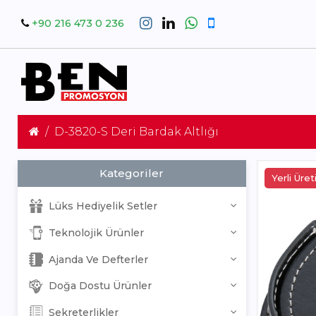
+90 216 473 0 236
D-3820-S Deri Bardak Altlığı
Kategoriler
Yerli Üre
Lüks Hediyelik Setler
Teknolojik Ürünler
Ajanda Ve Defterler
Doğa Dostu Ürünler
Sekreterlikler