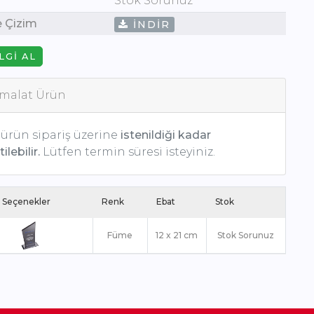
Stok Sorunuz
e Çizim
İNDIR
LGI AL
malat Ürün
ürün sipariş üzerine
istenildiği kadar
ilebilir.
Lütfen termin süresi isteyiniz.
 Seçenekler
Renk
Ebat
Stok
Füme
12 x 21 cm
Stok Sorunuz