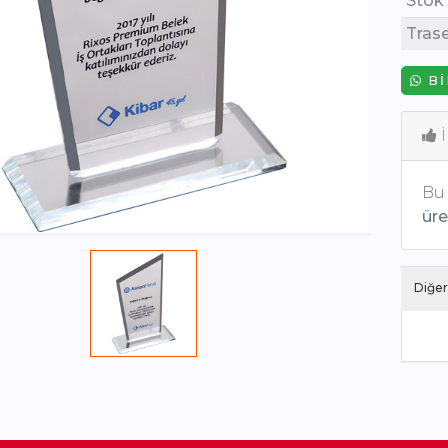
Stok
Tras
BI
İ
Bu 
üret
Diğer