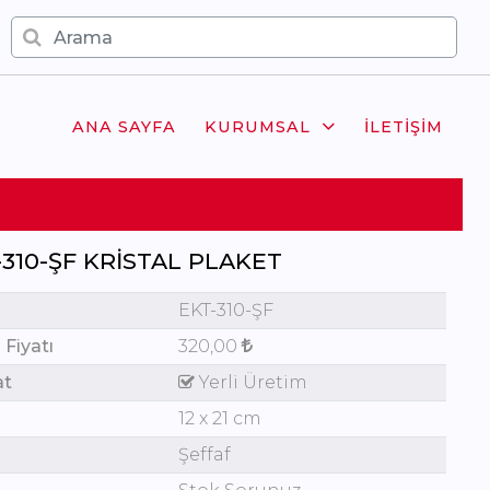
ANA SAYFA
KURUMSAL
İLETIŞIM
-310-ŞF KRISTAL PLAKET
EKT-310-ŞF
 Fiyatı
320,00
at
Yerli Üretim
12 x 21 cm
Şeffaf