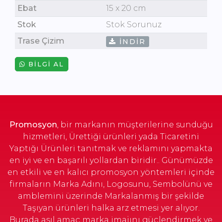
Ebat
15 x 20 cm
Stok
Stok Sorunuz
Trase Çizim
İNDIR
BILGI AL
Promosyon
, bir markanın müşterilerine sunduğu
hizmetleri, Ürettiği ürünleri yada Ticaretini
Yaptığı Ürünleri tanıtmak ve reklamını yapmakta
en iyi ve en başarılı yollardan biridir.. Günümüzde
en etkili ve en kalıcı promosyon yöntemleri içinde
firmaların Marka Adını, Logosunu, Sembolünü ve
amblemini üzerinde Markalanmış bir şekilde
Taşıyan ürünleri halka arz etmesi yer alıyor.
Burada asıl amaç marka imajını güçlendirmek ve