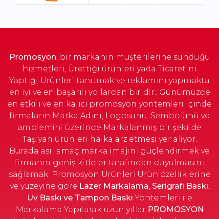
Taba
9 x 14 cm
Stok Sorunuz
Turkuaz
9 x 14 cm
Stok Sorunuz
Promosyon
, bir markanın müşterilerine sunduğu
hizmetleri, Ürettiği ürünleri yada Ticaretini
Yaptığı Ürünleri tanıtmak ve reklamını yapmakta
en iyi ve en başarılı yollardan biridir.. Günümüzde
en etkili ve en kalıcı promosyon yöntemleri içinde
firmaların Marka Adını, Logosunu, Sembolünü ve
amblemini üzerinde Markalanmış bir şekilde
Taşıyan ürünleri halka arz etmesi yer alıyor.
Burada asıl amaç marka imajını güçlendirmek ve
firmanın geniş kitleler tarafından duyulmasını
sağlamak. Promosyon Ürünleri Ürün özelliklerine
ve yüzeyine göre
Lazer Markalama, Serigrafi Baskı,
Uv Baskı ve Tampon Baskı
Yöntemleri ile
Markalama Yapılarak uzun yıllar
PROMOSYON