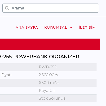
ANA SAYFA
KURUMSAL
İLETIŞIM
-255 POWERBANK ORGANIZER
PWB-255
 Fiyatı
2.560,00
6.500 mAh
Koyu Gri
Stok Sorunuz