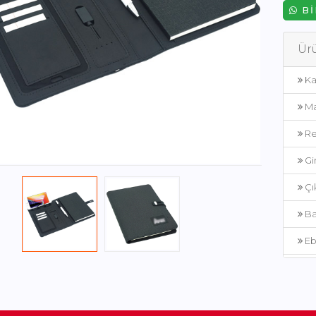
BI
Ürü
Ka
Ma
Re
Gi
Çık
Bas
Eb
Ku
Ür