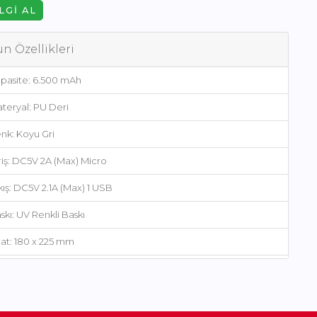
LGI AL
n Özellikleri
pasite: 6.500 mAh
teryal: PU Deri
nk: Koyu Gri
riş: DC5V 2A (Max) Micro
ış: DC5V 2.1A (Max) 1 USB
kı: UV Renkli Baskı
at: 180 x 225 mm
tu: Siyah Hediye Kutusu
ün dahilinde USB şarj kablosu bulunmaktadır.