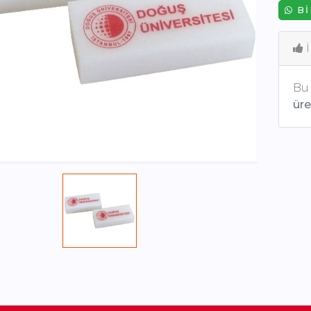
BI
İ
Bu 
üret