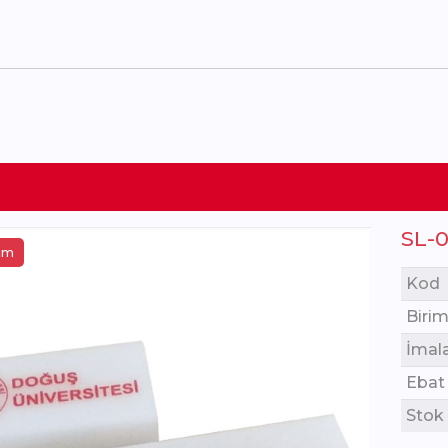
SL-0
tim
Kod
Birim
İmal
Ebat
Stok