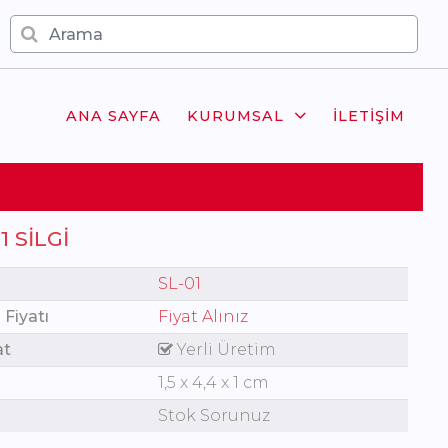
ANA SAYFA
KURUMSAL
İLETIŞIM
1 SILGI
SL-01
 Fiyatı
Fiyat Alınız
at
Yerli Üretim
1,5 x 4,4 x 1 cm
Stok Sorunuz