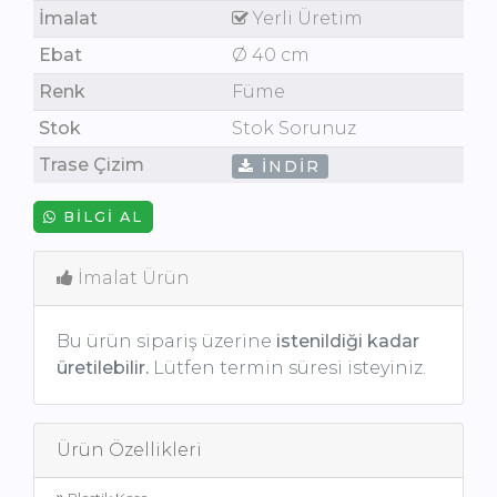
İmalat
Yerli Üretim
Ebat
Ø 40 cm
Renk
Füme
Stok
Stok Sorunuz
Trase Çizim
İNDIR
BILGI AL
İmalat Ürün
Bu ürün sipariş üzerine
istenildiği kadar
üretilebilir.
Lütfen termin süresi isteyiniz.
Ürün Özellikleri