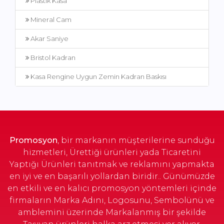
Plastik Kasa
Mineral Cam
Akar Saniye
Bristol Kadran
Kasa Rengine Uygun Zemin Kadran Baskısı
Promosyon
, bir markanın müşterilerine sunduğu
hizmetleri, Ürettiği ürünleri yada Ticaretini
Yaptığı Ürünleri tanıtmak ve reklamını yapmakta
en iyi ve en başarılı yollardan biridir.. Günümüzde
en etkili ve en kalıcı promosyon yöntemleri içinde
firmaların Marka Adını, Logosunu, Sembolünü ve
amblemini üzerinde Markalanmış bir şekilde